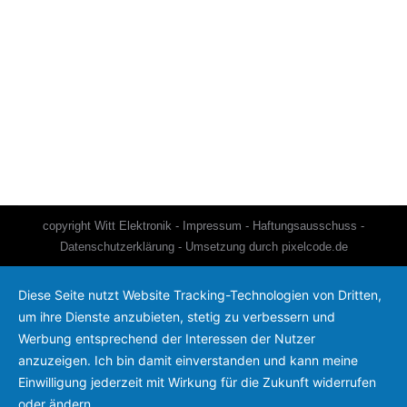
Steckverbinder
Produkte Steckverbindung
Von
pixelcode
9. Mai 2020
Kommentar hinterlassen
copyright Witt Elektronik -
Impressum
-
Haftungsausschuss
-
Datenschutzerklärung
- Umsetzung durch
pixelcode.de
Diese Seite nutzt Website Tracking-Technologien von Dritten,
um ihre Dienste anzubieten, stetig zu verbessern und
Werbung entsprechend der Interessen der Nutzer
anzuzeigen. Ich bin damit einverstanden und kann meine
Einwilligung jederzeit mit Wirkung für die Zukunft widerrufen
oder ändern.